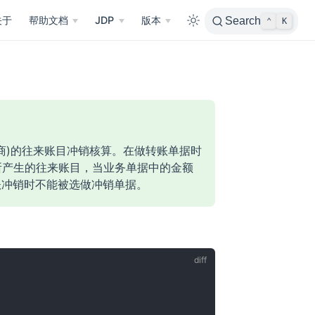
关于
帮助文档
JDP
版本
Search
⌃
K
商)的往来账目冲销核算。在做转账单据时
所产生的往来账目，当业务单据中的金额
账冲销时不能被选做冲销单据。